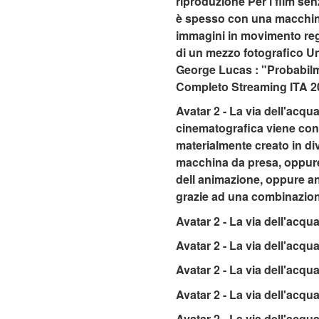
riproduzione Per i film senz
è spesso con una macchina f
immagini in movimento regi
di un mezzo fotografico Un
George Lucas : "Probabilmen
Completo Streaming ITA 2
Avatar 2 - La via dell'acqu
cinematografica viene cons
materialmente creato in di
macchina da presa, oppure 
dell animazione, oppure an
grazie ad una combinazion
Avatar 2 - La via dell'acqu
Avatar 2 - La via dell'acqua
Avatar 2 - La via dell'acqua
Avatar 2 - La via dell'acqu
Avatar 2 - La via dell'acqu