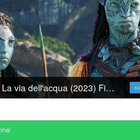
CB01 Avatar 2 La via dell'acqua (2023) Film Intero | Streaming Italiano In Alta Definizione
S
onal