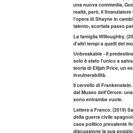
una nuova commedia, God o
realtà, però, il finanziato
l'opera di Shayne in cambio
talento, scortata passo p
La famiglia Willoughby. (2
d'altri tempi a quelli del
Unbreakable - Il predestina
solo è stato l'unico a salv
teoria di Elijah Price, un 
invulnerabilità.
Il cervello di Frankenstein
dal Museo dell'Orrore: una 
sono entrambe vuote.
Lettera a Franco. (2019) Sa
della guerra civile spagnol
caos politico prevalente f
discussione la sua posizion