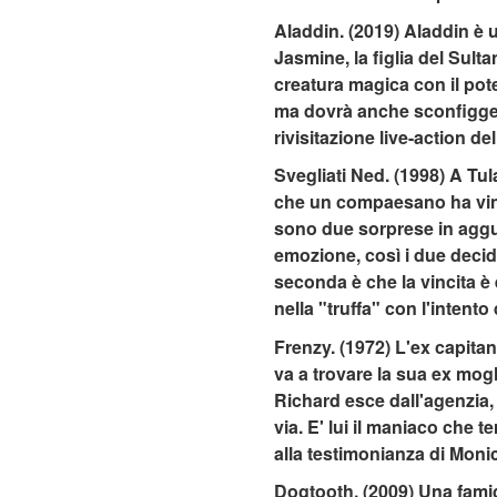
Aladdin. (2019) Aladdin è 
Jasmine, la figlia del Sult
creatura magica con il pot
ma dovrà anche sconfiggere
rivisitazione live-action d
Svegliati Ned. (1998) A Tu
che un compaesano ha vinto 
sono due sorprese in agguat
emozione, così i due decido
seconda è che la vincita è e
nella "truffa" con l'intento 
Frenzy. (1972) L'ex capitan
va a trovare la sua ex mog
Richard esce dall'agenzia,
via. E' lui il maniaco che 
alla testimonianza di Monic
Dogtooth. (2009) Una famigl