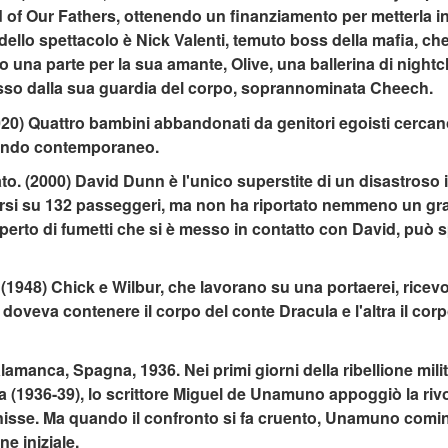
f Our Fathers, ottenendo un finanziamento per metterla i
re dello spettacolo è Nick Valenti, temuto boss della mafia, c
 una parte per la sua amante, Olive, una ballerina di nightc
asso dalla sua guardia del corpo, soprannominata Cheech.
020) Quattro bambini abbandonati da genitori egoisti cercano
 mondo contemporaneo.
to. (2000) David Dunn è l'unico superstite di un disastroso 
arsi su 132 passeggeri, ma non ha riportato nemmeno un graff
esperto di fumetti che si è messo in contatto con David, può
. (1948) Chick e Wilbur, che lavorano su una portaerei, rice
doveva contenere il corpo del conte Dracula e l'altra il cor
lamanca, Spagna, 1936. Nei primi giorni della ribellione mil
a (1936-39), lo scrittore Miguel de Unamuno appoggiò la rivo
inisse. Ma quando il confronto si fa cruento, Unamuno comin
e iniziale.