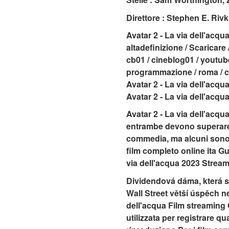
Direttore : Stephen E. Rivk
Avatar 2 - La via dell'acqua 
altadefinizione / Scaricare /
cb01 / cineblog01 / youtube / 
programmazione / roma / cin
Avatar 2 - La via dell'acqua
Avatar 2 - La via dell'acqu
Avatar 2 - La via dell'acqu
entrambe devono superare i
commedia, ma alcuni sono pi
film completo online ita Gu
via dell'acqua 2023 Stream
Dividendová dáma, která sl
Wall Street větší úspěch n
dell'acqua Film streaming C
utilizzata per registrare 