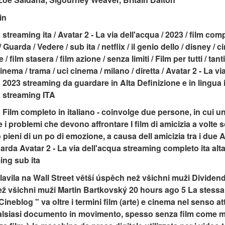
in
streaming ita / Avatar 2 - La via dell'acqua / 2023 / film comple
 Guarda / Vedere / sub ita / netflix / il genio dello / disney / 
film stasera / film azione / senza limiti / Film per tutti / tanti f
ema / trama / uci cinema / milano / diretta / Avatar 2 - La vi
 2023 streaming da guardare in Alta Definizione e in lingua it
a streaming ITA
a Film completo in italiano - coinvolge due persone, in cui un
 problemi che devono affrontare I film di amicizia a volte 
eni di un po di emozione, a causa dell amicizia tra i due Av
arda Avatar 2 - La via dell'acqua streaming completo ita alta
ing sub ita
avila na Wall Street větší úspěch než všichni muži Dividend
ež všichni muži Martin Bartkovský 20 hours ago 5 La stessa 
ineblog " va oltre i termini film (arte) e cinema nel senso 
qualsiasi documento in movimento, spesso senza film come m