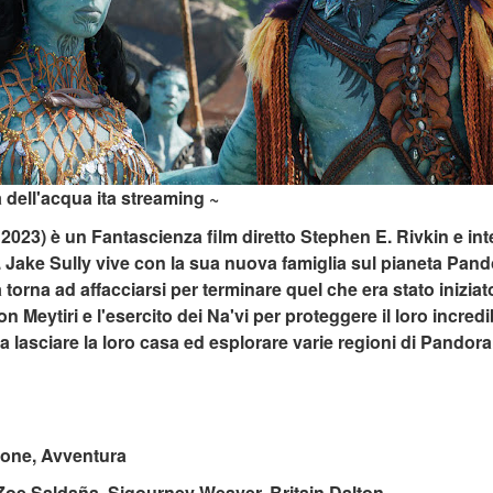
a dell'acqua ita streaming ~
( 2023) è un Fantascienza film diretto Stephen E. Rivkin e i
 Jake Sully vive con la sua nuova famiglia sul pianeta Pa
 torna ad affacciarsi per terminare quel che era stato inizi
Meytiri e l'esercito dei Na'vi per proteggere il loro incredib
a lasciare la loro casa ed esplorare varie regioni di Pandora
ione, Avventura
 Zoe Saldaña, Sigourney Weaver, Britain Dalton