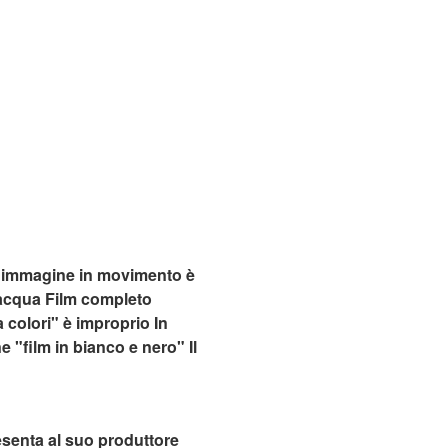
e l immagine in movimento è
'acqua Film completo
 colori" è improprio In
e "film in bianco e nero" Il
esenta al suo produttore