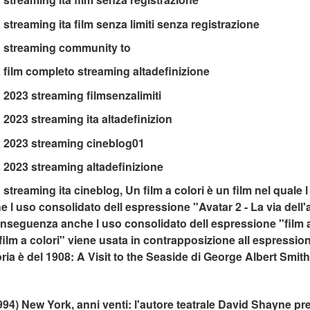
a streaming ita film senza limiti senza registrazione
ua streaming community to
a film completo streaming altadefinizione
a 2023 streaming filmsenzalimiti
a 2023 streaming ita altadefinizion
ua 2023 streaming cineblog01
a 2023 streaming altadefinizione
a streaming ita cineblog, Un film a colori è un film nel qual
 l uso consolidato dell espressione "Avatar 2 - La via dell
conseguenza anche l uso consolidato dell espressione "film a
film a colori" viene usata in contrapposizione all espression
toria è del 1908: A Visit to the Seaside di George Albert Smith
994) New York, anni venti: l'autore teatrale David Shayne pr