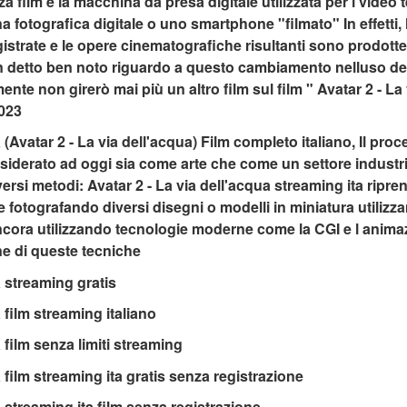
a film è la macchina da presa digitale utilizzata per i video te
otografica digitale o uno smartphone "filmato" In effetti, l
strate e le opere cinematografiche risultanti sono prodotte
 detto ben noto riguardo a questo cambiamento nelluso dell
te non girerò mai più un altro film sul film " Avatar 2 - La 
023
a (Avatar 2 - La via dell'acqua) Film completo italiano, Il pr
iderato ad oggi sia come arte che come un settore industri
versi metodi: Avatar 2 - La via dell'acqua streaming ita ri
fotografando diversi disegni o modelli in miniatura utilizzan
cora utilizzando tecnologie moderne come la CGI e l animaz
e di queste tecniche
a streaming gratis
 film streaming italiano
 film senza limiti streaming
a film streaming ita gratis senza registrazione
a streaming ita film senza registrazione