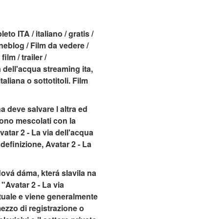
to ITA / italiano / gratis /
cineblog / Film da vedere /
ilm / trailer /
a dell'acqua streaming ita,
aliana o sottotitoli. Film
a deve salvare l altra ed
sono mescolati con la
atar 2 - La via dell'acqua
definizione, Avatar 2 - La
ová dáma, která slavila na
"Avatar 2 - La via
attuale e viene generalmente
ezzo di registrazione o