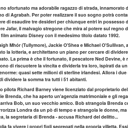
uno sfortunato ma adorabile ragazzo di strada, innamorato d
ano di Agrabah. Per poter realizzare il suo sogno potrà cont
ere di esaudire tre desideri per chiunque entri in possesso
 Jafar, il malvagio stregone che mira al potere sul regno 
el film animato Disney con il medesimo titolo datato 1992.
laigh Mhór (Tullymore), Jackie O'Shea e Michael O'Sullivan, a
la lotteria, e architettano un piano per cercare di dividere c
o. La prima è che il fortunato, il pescatore Ned Devine, è m
no di riscuotere la vincita e dividerla tra loro, ispirati da u
norme: quasi sette milioni di sterline irlandesi. Allora i due
di dividere la somma tra tutti i 51 abitanti.
o pilota Richard Barney viene licenziato dal proprietario del
lie Brenda, che ha aperto un'agenzia matrimoniale e gli rega
 arriva Bob, un suo vecchio amico. Bob strangola Brenda co
terrorizza Londra da un pò di tempo e strangola le donne, ma 
a, la segretaria di Brenda - accusa Richard del delitto...
ia fa vivere i propri figli segregati nella propria villetta. 