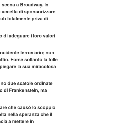
n scena a Broadway. In
he accetta di sponsorizzare
lub totalmente priva di
 di adeguare i loro valori
incidente ferroviario; non
io. Forse soltanto la folle
 spiegare la sua miracolosa
vono due scatole ordinate
po di Frankenstein, ma
itare che causò lo scoppio
lta nella speranza che il
cia a mettere in